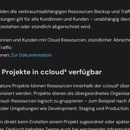
lden die verbrauchsabhängigen Ressourcen
Backup
und
Traf
stungen gilt für alle Kundinnen und Kunden – unabhängig davo
bestehen oder stündlich abgerechnet wird.
nnen und Kunden mit Cloud Ressourcen, stündlicher Abrech
raffic
onen:
Zur Dokumentation
 Projekte in ccloud³ verfügbar
eature
Projekte
können Ressourcen innerhalb der ccloud³ über
ganisiert werden. Projekte dienen als übergeordnetes Organis
Cloud-Ressourcen logisch zu gruppieren – zum Beispiel nach
oder Umgebungen wie Development, Staging und Production.
 direkt beim Erstellen einem Projekt zugeordnet oder später
n. Dadurch behalten Teams auch bei wachsender Infrastrukt