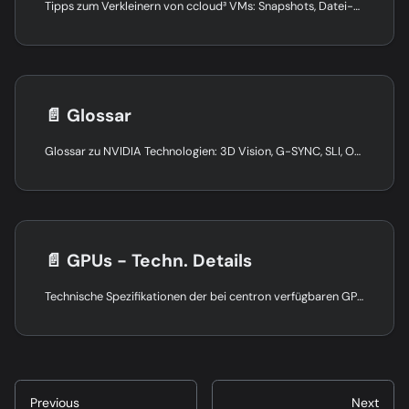
Tipps zum Verkleinern von ccloud³ VMs: Snapshots, Datei-Migration, DNS-Anpassung und Einsatz von Reserved IPs.
📄️
Glossar
Glossar zu NVIDIA Technologien: 3D Vision, G-SYNC, SLI, Optimus und weitere Grafik- und Displaybegriffe im Überblick.
📄️
GPUs - Techn. Details
Technische Spezifikationen der bei centron verfügbaren GPUs: NVIDIA RTX 4000, Quadro RTX 6000 sowie A100 mit 40 GB und 80 GB.
Previous
Next