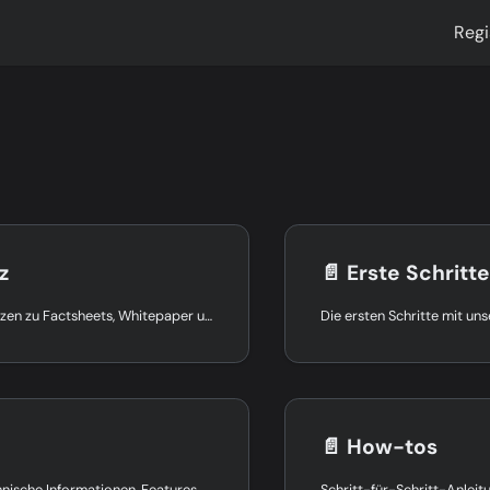
Regi
z
📄️
Erste Schritte
Wichtige Referenzen zu Factsheets, Whitepaper und unserer API-Dokumentation
Die ersten Schritte mit un
📄️
How-tos
Ausführliche technische Informationen, Features und eine Preisübersicht