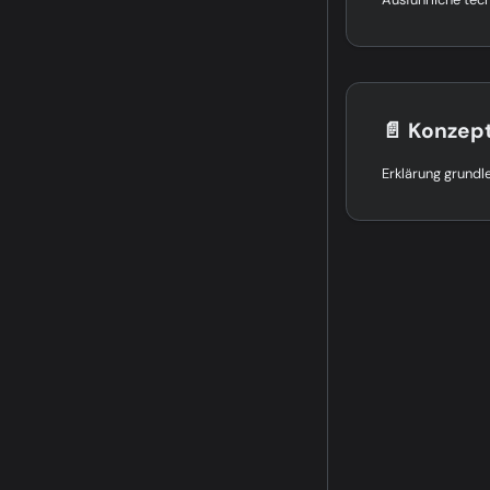
📄️
Konzep