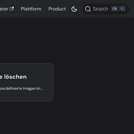
ster
Plattform
Product
Search
K
e löschen
Erfahren Sie, wie Sie benutzerdefinierte Images im centron Control Panel sicher löschen und was dabei mit bestehenden ccloud³ VMs passiert.