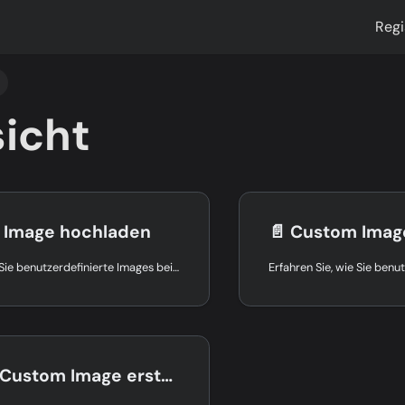
Regi
icht
 Image hochladen
📄️
Custom Imag
Erfahren Sie, wie Sie benutzerdefinierte Images bei centron hochladen: Anforderungen, unterstützte Formate, Upload per Control Panel oder URL und wichtige Hinweise.
ustom Image erstellen