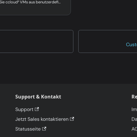
Erfahren Sie, wie Sie ccloud³ VMs aus benutzerdefinierten Images erstellen – direkt über den VM-Erstellungsdialog oder das Image-Menü im centron Control Panel.
Cust
Support & Kontakt
Re
Support
I
Jetzt Sales kontaktieren
Da
Statusseite
A